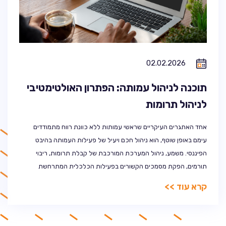
02.02.2026
תוכנה לניהול עמותה: הפתרון האולטימטיבי
לניהול תרומות
אחד האתגרים העיקריים שראשי עמותות ללא כוונת רווח מתמודדים
עימם באופן שוטף, הוא ניהול חכם ויעיל של פעילות העמותה בהיבט
הפיננסי. משמע, ניהול המערכת המורכבת של קבלת תרומות, ריבוי
תורמים, הפקת מסמכים הקשורים בפעילות הכלכלית המתרחשת
בעמותה ובעיקר הקצאת הכספים הנכנסים אליה וניתובם אל הגורמים
קרא עוד >>
הנכונים, לצורך השגת המטרות שלשמן היא הוקמה. הפתרון? תוכנה
לניהול […]