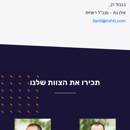
בכבוד רב,
אילן גת - מנכ"ל ריווחית
IlanG@rivhit.com
תכירו את הצוות שלנו