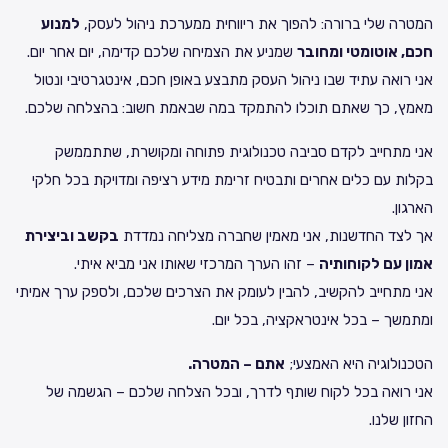
המטרה שלי ברורה: להפוך את ריווחית ממערכת ניהול לעסק,
למנוע
חכם, אוטומטי ומחובר
שמניע את הצמיחה שלכם קדימה, יום אחר יום.
אני רואה עתיד שבו ניהול העסק מתבצע באופן חכם, אינטגרטיבי ונטול
מאמץ, כך שאתם תוכלו להתמקד במה שבאמת חשוב: בהצלחה שלכם.
אני מתחייב לקדם סביבה טכנולוגית פתוחה ומקושרת, שתתממשק
בקלות עם כלים אחרים ותבטיח זרימת מידע רציפה ומדויקת בכל חלקי
הארגון.
אך לצד החדשנות, אני מאמין שחברה מצליחה נמדדת
בקשב וביצירת
אמון עם לקוחותיה
– זהו הערך המרכזי שאותו אני מביא איתי.
אני מתחייב להקשיב, להבין לעומק את הצרכים שלכם, ולספק ערך אמיתי
ומתמשך – בכל אינטראקציה, בכל יום.
הטכנולוגיה היא האמצעי;
אתם – המטרה
.
אני רואה בכל לקוח שותף לדרך, ובכל הצלחה שלכם – הגשמה של
החזון שלנו.