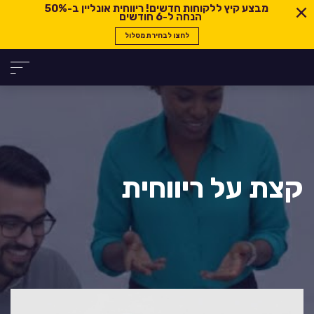
מבצע קיץ ללקוחות חדשים! ריווחית אונליין ב-
50%
הנחה ל-6 חודשים
לחצו לבחירת מסלול
קצת על ריווחית