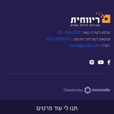
טלפון ליצירת קשר:
03-7466300
ווטסאפ לשליחת הודעות:
055-9806976
דוא"ל:
rivhit@rivhit.com
Created by
אתר זה משתמש בקבצי עוגיות כדי להעניק לכם
תנו לי עוד פרטים
הבנתי!
שירות טוב יותר
קרא עוד