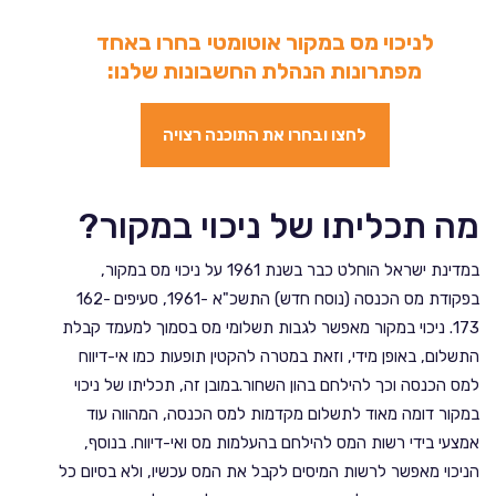
לניכוי מס במקור אוטומטי
בחרו באחד
מפתרונות הנהלת החשבונות שלנו:
לחצו ובחרו את התוכנה רצויה
מה תכליתו של ניכוי במקור?
במדינת ישראל הוחלט כבר בשנת 1961 על ניכוי מס במקור,
בפקודת מס הכנסה (נוסח חדש) התשכ"א -1961, סעיפים 162-
173. ניכוי במקור מאפשר לגבות תשלומי מס בסמוך למעמד קבלת
התשלום, באופן מידי, וזאת במטרה להקטין תופעות כמו אי-דיווח
למס הכנסה וכך להילחם בהון השחור.במובן זה, תכליתו של ניכוי
במקור דומה מאוד לתשלום מקדמות למס הכנסה, המהווה עוד
אמצעי בידי רשות המס להילחם בהעלמות מס ואי-דיווח. בנוסף,
הניכוי מאפשר לרשות המיסים לקבל את המס עכשיו, ולא בסיום כל