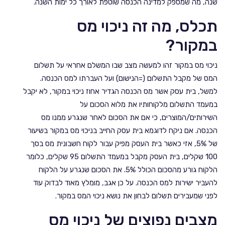
שנה, מה שמספק למדינה הכנסה שוטפת לאורך כל ימות השנה.
תכלס, מה זה ניכוי מס
במקור?
ניכוי מס במקור זהו למעשה מצב שבו המשלם אחראי על תשלום
המס של מקבל התשלום (=הנישום) ועל העברתו למס הכנסה.
למשל, בית עסק אשר מס הכנסה הגדיר אחוז ניכוי במקור, לא יקבל
במעמד התשלום מלקוחותיו את מלוא הסכום על
השירותים/המוצרים, כי אם את הסכום לאחר שנגרע ממנו מס
הכנסה. אם ניקח לדוגמא בית עסק החייב בניכוי מס במקור בשיעור
של 5%, אזי כאשר בית העסק מפיק עבור לקוח חשבונית מס בסך
100 שקלים, בית העסק מקבל במעמד התשלום 95 שקלים, כלומר
הלקוח גורע מהסכום הכולל 5%. את הסכום שנגרע על הלקוח
להעביר ישירות למס הכנסה. על כן אגב, מומלץ מאוד לבדוק עוד
לפני שמעבירים תשלום לבחון את נושא ניכוי המס במקור.
מצבים נפוצים של ניכוי מס