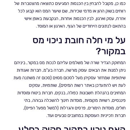
כמו כן, מקובל להבחין בין הכנסות המגיעים כתוצאה מהצטברות של
רווחים בשוק ההון או מדמי שכירות, שם שיעור המס הוא קבוע לכל
אזרח, עסק וארגון, לבין הכנסות אחרות, הנקבעות באופן אישי
בהתאם לנתונים הייחודיים של הגוף, הארגון או המוסד.
על מי חלה חובת ניכוי מס
במקור?
המחוקק הגדיר שורה של משלמים עליהם לנכות מס במקור, ביניהם
ניתן למנות את הבאים: עוסק מורשה, חברה בע"מ, חברות ואגודות
שיתופיות שמחזור עסקיהן מעל לסכום מסוים (סכום זה משתנה מעת
לעת ויש להתעדכן באתר רשות המיסים), שותפויות, עסקים
המחויבים בהנהלת חשבונות כפולה, בנקים, חברות ביטוח ומוסדות
פיננסיים, רשויות מקומיות, מוסדות חינוך להשכלה גבוהה, בתי
חולים, מוסדות הימורים, פרסים והגרלות (למשל מפעל הפייס),
חברות וזכייניות העוסקות במחצבים טבעיים ועוד.
האם ניכוי במקור חקוק בסלע