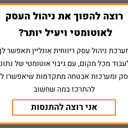
הנהלת חשבונות דיגיטלית היא לא איזה שינוי
קוסמטי מינורי, היא מהפכה טקטונית המשנה מקצה
לקצה את הניהול הפיננסי של עסקים, תאגידים
וחברות בארץ ובכל רחבי העולם. זוכרים את הדימוי
הישן של רואה החשבון מפעם? זה עם כובע
קרא עוד >>
חצי-מצחייה ירוק שקוף, "חותלות" על השרוולים,
משקפיים גדולים, רכון על שולחן, מוקף בערמות על
גבי ערמות של נייר, מתקתק […]
לראות את כל הפוסטים >>