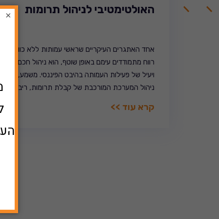
האולטימטיבי לניהול תרומות
×
אחד האתגרים העיקריים שראשי עמותות ללא כוונת
רווח מתמודדים עימם באופן שוטף, הוא ניהול חכם
ויעיל של פעילות העמותה בהיבט הפיננסי. משמע,
ניהול המערכת המורכבת של קבלת תרומות, ריבוי
תורמים, הפקת מסמכים הקשורים בפעילות
קרא עוד >>
הכלכלית המתרחשת בעמותה ובעיקר הקצאת
הכספים הנכנסים אליה וניתובם אל הגורמים
הנכונים, לצורך השגת המטרות שלשמן היא הוקמה.
הפתרון? תוכנה לניהול […]