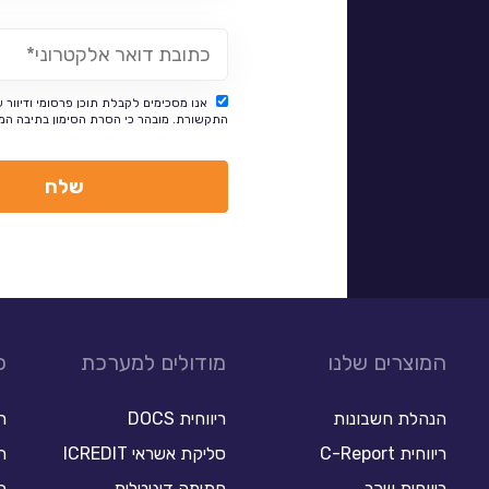
אנו מסכימים לקבלת תוכן פרסומי ודיוור 
התקשורת. מובהר כי הסרת הסימון בתיבה המי
המוצרים שלנו
מודולים למערכת
כ
הנהלת חשבונות
ריווחית DOCS
ר
ריווחית C-Report
סליקת אשראי ICREDIT
תו
ריווחית שכר
חתימה דיגיטלית
ת