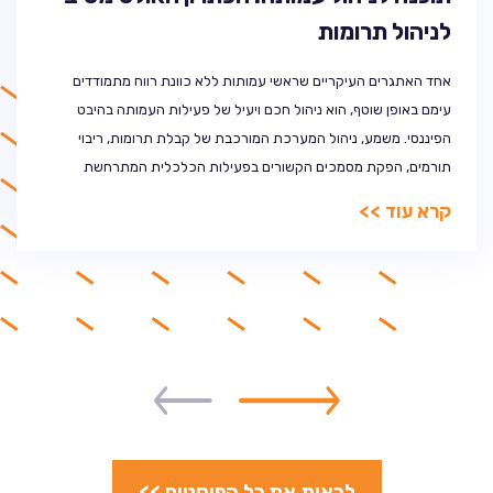
לניהול תרומות
אחד האתגרים העיקריים שראשי עמותות ללא כוונת רווח מתמודדים
עימם באופן שוטף, הוא ניהול חכם ויעיל של פעילות העמותה בהיבט
הפיננסי. משמע, ניהול המערכת המורכבת של קבלת תרומות, ריבוי
תורמים, הפקת מסמכים הקשורים בפעילות הכלכלית המתרחשת
בעמותה ובעיקר הקצאת הכספים הנכנסים אליה וניתובם אל הגורמים
קרא עוד >>
הנכונים, לצורך השגת המטרות שלשמן היא הוקמה. הפתרון? תוכנה
לניהול […]
לראות את כל הפוסטים >>