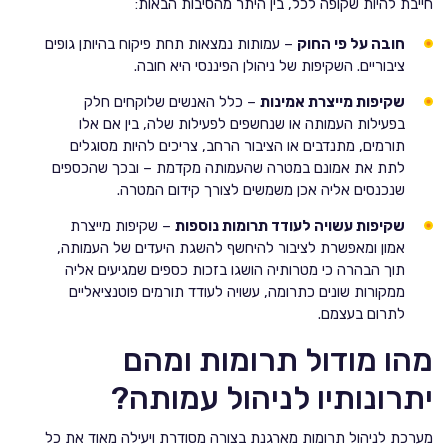
חייבת להיות שקופה לכל, בין היתר מהסיבות הבאות:
חובה על פי החוק
– עמותות נמצאות תחת פיקוח בהיותן גופים
ציבוריים. השקיפות של ניהולן הפיננסי היא חובה.
שקיפות מייצרת אמינות
– כלל האנשים שלוקחים חלק
בפעילות העמותה או שנחשפים לפעילות שלה, בין אם אלו
תורמים, מתנדבים או הציבור הרחב, צריכים להיות מסוגלים
לתת את אמונם במטרה שהעמותה מקדמת – ובכך שהכספים
שנכנסים אליה אכן משמשים לצורך קידום המטרה.
שקיפות עשויה לעודד תרומות נוספות
– שקיפות מייצרת
אמון ומאפשרת לציבור להיחשף להשגת היעדים של העמותה,
תוך הבהרה כי מטרותיה הושגו בזכות כספים שמגיעים אליה
ממקורות שונים כתרומה, עשויה לעודד תורמים פוטנציאליים
לתרום בעצמם.
מהו מודול תרומות ומהם
יתרונותיו לניהול עמותה?
מערכת לניהול תרומות מארגנת בצורה מסודרת ויעילה מאוד את כל