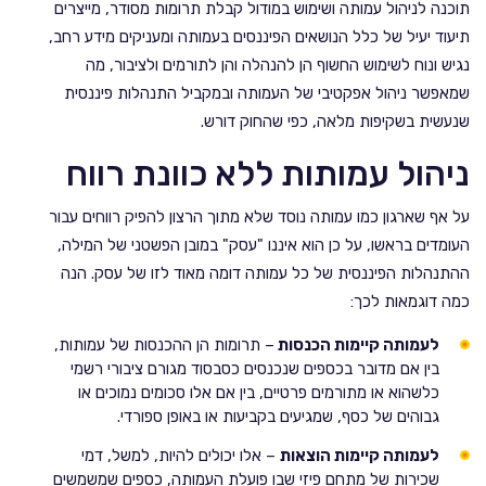
תוכנה לניהול עמותה ושימוש במודול קבלת תרומות מסודר, מייצרים
תיעוד יעיל של כלל הנושאים הפיננסים בעמותה ומעניקים מידע רחב,
נגיש ונוח לשימוש החשוף הן להנהלה והן לתורמים ולציבור, מה
שמאפשר ניהול אפקטיבי של העמותה ובמקביל התנהלות פיננסית
שנעשית בשקיפות מלאה, כפי שהחוק דורש.
ניהול עמותות ללא כוונת רווח
על אף שארגון כמו עמותה נוסד שלא מתוך הרצון להפיק רווחים עבור
העומדים בראשו, על כן הוא איננו "עסק" במובן הפשטני של המילה,
ההתנהלות הפיננסית של כל עמותה דומה מאוד לזו של עסק. הנה
כמה דוגמאות לכך:
לעמותה קיימות הכנסות
– תרומות הן ההכנסות של עמותות,
בין אם מדובר בכספים שנכנסים כסבסוד מגורם ציבורי רשמי
כלשהוא או מתורמים פרטיים, בין אם אלו סכומים נמוכים או
גבוהים של כסף, שמגיעים בקביעות או באופן ספורדי.
לעמותה קיימות הוצאות
– אלו יכולים להיות, למשל, דמי
שכירות של מתחם פיזי שבו פועלת העמותה, כספים שמשמשים