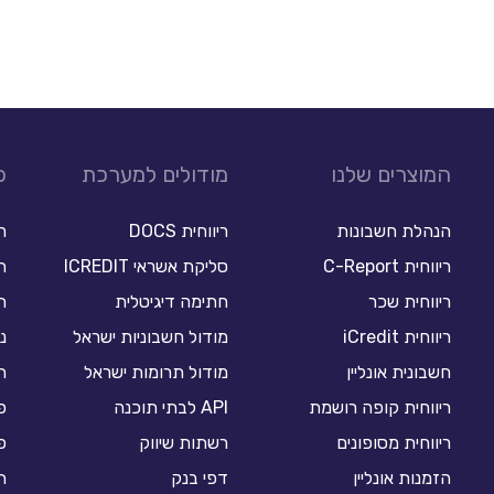
המוצרים שלנו
מודולים למערכת
כ
הנהלת חשבונות
ריווחית DOCS
ר
ריווחית C-Report
סליקת אשראי ICREDIT
תו
ריווחית שכר
חתימה דיגיטלית
ת
ריווחית iCredit
מודול חשבוניות ישראל
נ
חשבונית אונליין
מודול תרומות ישראל
ת
ריווחית קופה רושמת
API לבתי תוכנה
פ
ריווחית מסופונים
רשתות שיווק
פ
הזמנות אונליין
דפי בנק
ת