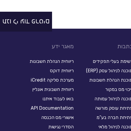
תנו לי עוד פרטים
תבות
מאגר ידע
שימת בעלי תפקידים
ריווחית הנהלת חשבונות
כנה לניהול עסק (ERP)
ריווחית דוקס
וכנת הנהלת חשבונות
מערכת סליקה iCredit
יכוי מס במקור
ריווחית חשבונית אונליין
וכנה לניהול עמותה
בואו לעבוד איתנו
תיחת עוסק מורשה
API Documentation
תיחת חברה בע”מ
אישורי מס הכנסה
וכנה לניהול מלאי
הסדרי נגישות