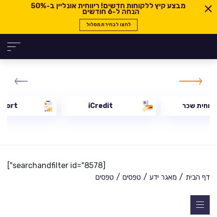
מבצע קיץ ללקוחות חדשים! ריווחית אונליין ב-
50%
הנחה ל-6 חודשים
לחצו לבחירת מסלול
יווחית שכר
iCredit
eport
[searchandfilter id="8578"]
/
/
/
דף הבית
מאגר ידע
טפסים
טפסים