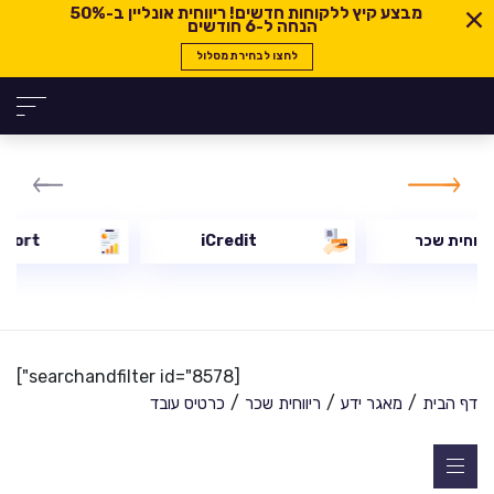
מבצע קיץ ללקוחות חדשים! ריווחית אונליין ב-
50%
הנחה ל-6 חודשים
לחצו לבחירת מסלול
יווחית שכר
iCredit
eport
[searchandfilter id="8578"]
/
/
/
דף הבית
מאגר ידע
ריווחית שכר
כרטיס עובד