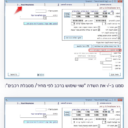
סמנו ב-√ את השדה "שווי שימוש ברכב לפי מחיר/ מטבלת רכבים":