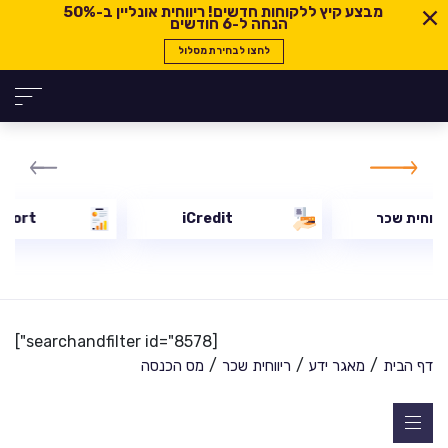
מבצע קיץ ללקוחות חדשים! ריווחית אונליין ב-
50%
הנחה ל-6 חודשים
לחצו לבחירת מסלול
יווחית שכר
iCredit
eport
[searchandfilter id="8578"]
/
/
/
דף הבית
מאגר ידע
ריווחית שכר
מס הכנסה