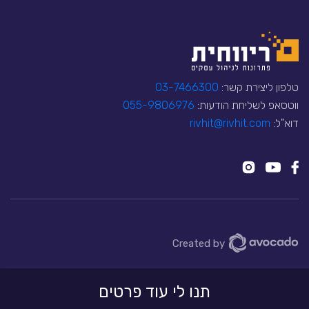
טלפון ליצירת קשר:
03-7466300
ווטסאפ לשליחת הודעות:
055-9806976
דוא"ל:
rivhit@rivhit.com
Created by
אתר זה משתמש בקבצי עוגיות כדי להעניק לכם
תנו לי עוד פרטים
הבנתי!
שירות טוב יותר
קרא עוד