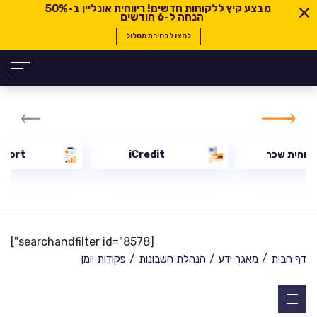
מבצע קיץ ללקוחות חדשים! ריווחית אונליין ב-
50%
הנחה ל-6 חודשים
לחצו לבחירת מסלול
יווחית שכר
iCredit
eport
[searchandfilter id="8578"]
/
/
/
דף הבית
מאגר ידע
הנהלת חשבונות
פקודות יומן