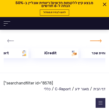
מבצע קיץ ללקוחות חדשים! ריווחית אונליין ב-
50%
הנחה ל-6 חודשים
לחצו לבחירת מסלול
יווחית שכר
iCredit
eport
[searchandfilter id="8578"]
/
/
/
דף הבית
מאגר ידע
C-Report
כללי