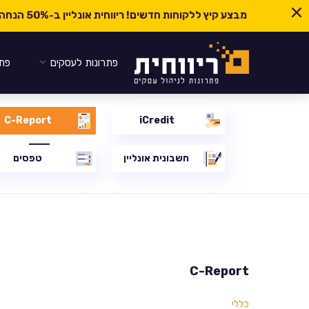
מבצע קיץ ללקוחות חדשים! ריווחית אונליין ב-
50% הנחה ל-6 חודשים
פתרונות לעסקים
פתר
C-Report
iCredit
חשבונית אונליין
טפסים
C-Report
כללי