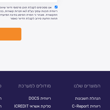
אנו מסכימים לקבלת תוכן פרסומי ודיוור שיווק
ריווחית תכנות עסקי בע"מ ו/או חברות קשורות, בכ
התקשורת. מובהר כי הסרת הסימון בתיבה המיועדת
תהווה הודעת סירוב לקבלת הדיוור כאמור
המוצרים שלנו
מודולים למערכת
כ
הנהלת חשבונות
ריווחית DOCS
ר
ריווחית C-Report
סליקת אשראי ICREDIT
תו