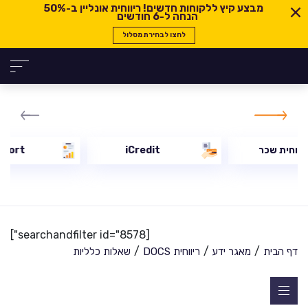
מבצע קיץ ללקוחות חדשים! ריווחית אונליין ב-
50%
הנחה ל-6 חודשים
לחצו לבחירת מסלול
יווחית שכר
iCredit
eport
[searchandfilter id="8578"]
/
/
/
דף הבית
מאגר ידע
ריווחית DOCS
שאלות כלליות