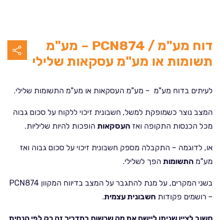
דוח מע"מ / PCN874 – מע"מ
תשומות או מע"מ עסקאות שלילי
לעיתים בדוח מע"מ – מע"מ העסקאות או מע"מ התשומות שלילי.
המצב נוצר כשמופקת למשל, חשבונית זיכוי ללקוח על סכום גבוה
מכל הכנסות התקופה ואז
העסקאות
הופכות להיות שליליות.
או, לדוגמה – התקבלה מספק חשבונית זיכוי על סכום גבוה ואז
מע"מ
התשומות
הפך לשלילי.
בשני המקרים, על מנת להתגבר על המצב בדיווח המקוון PCN874
– רושמים פקודות
חשבונית עצמית
.
חשוב לציין שניתן ליישם את מה שרשום במדריך זה רק לפי הנחית