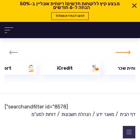
מבצע קיץ ללקוחות חדשים! ריווחית אונליין ב-
50%
הנחה ל-6 חודשים
לחצו לבחירת מסלול
יווחית שכר
iCredit
eport
[searchandfilter id="8578"]
/
/
/
דף הבית
מאגר ידע
הנהלת חשבונות
דוחות למע"מ